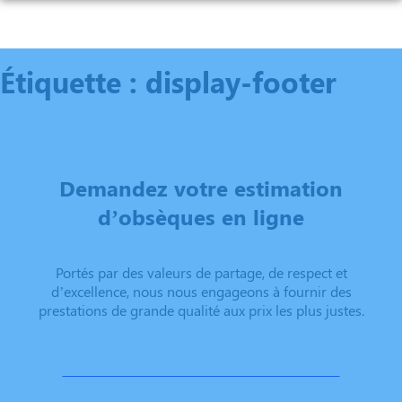
Aller
au
NOS SERVICES
contenu
Étiquette :
display-footer
NOS AGENCES
ORGANISER DES OBSÈQUES
CHAMBRES FUNERAIRES
CHAUNY
PRÉVOIR SES OBSÈQUES
ESPACES HOMMAGES
CHAUNY
TERGNIER
MONUMENTS FUNÉRAIRES
CHOISIR MON MONUMENT
Demandez votre estimation
FARGNIERS
SERVICES AUX FAMILLES
d’obsèques en ligne
Portés par des valeurs de partage, de respect et
d’excellence, nous nous engageons à fournir des
prestations de grande qualité aux prix les plus justes.
ÉTABLIR UNE DEMANDE DE DEVIS EN LIGNE