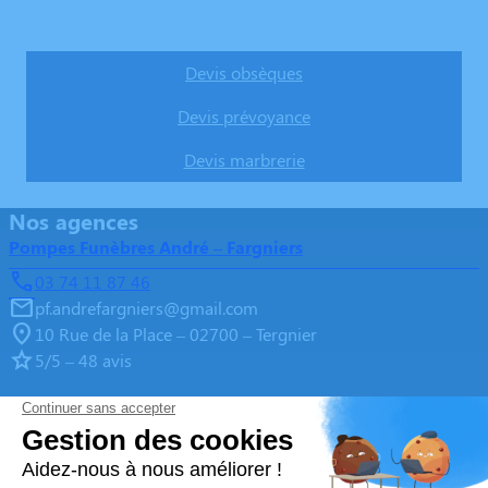
Obtenez un devis
Devis obsèques
Devis prévoyance
Devis marbrerie
Nos agences
Pompes Funèbres André – Fargniers
03 74 11 87 46
pf.andrefargniers@gmail.com
10 Rue de la Place – 02700 – Tergnier
5/5 – 48 avis
Pompes Funèbres André – Chauny
03 74 11 87 32
marbrerie.andre2@gmail.com