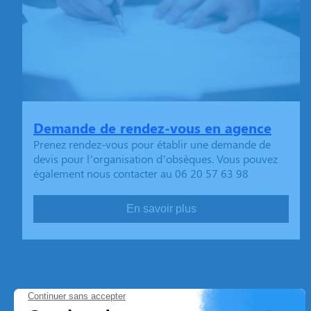
Demande de rendez-vous en agence
Prenez rendez-vous pour établir une demande de
devis pour l’organisation d’obsèques. Vous pouvez
également nous contacter au 06 20 57 63 98
En savoir plus