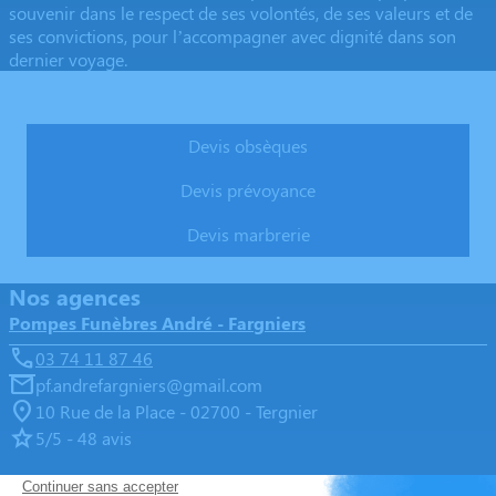
souvenir dans le respect de ses volontés, de ses valeurs et de
ses convictions, pour l’accompagner avec dignité dans son
dernier voyage.
Obtenez un devis
Devis obsèques
Devis prévoyance
Devis marbrerie
Nos agences
Pompes Funèbres André - Fargniers
03 74 11 87 46
pf.andrefargniers@gmail.com
10 Rue de la Place - 02700 - Tergnier
5/5 - 48 avis
Pompes Funèbres André - Chauny