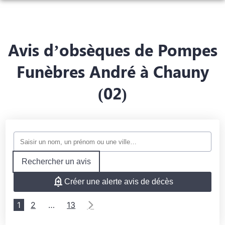
NOS SERVICES
NOS AGENCES
ORGANISER DES OBSÈQUES
Avis d’obsèques de Pompes
CHAMBRES FUNERAIRES
CHAUNY
PRÉVOIR SES OBSÈQUES
Funèbres André à Chauny
ESPACES HOMMAGES
(02)
CHAUNY
TERGNIER
MONUMENTS FUNÉRAIRES
CHOISIR MON MONUMENT
FARGNIERS
SERVICES AUX FAMILLES
Rechercher un avis
Créer une alerte avis de décès
1
2
…
13