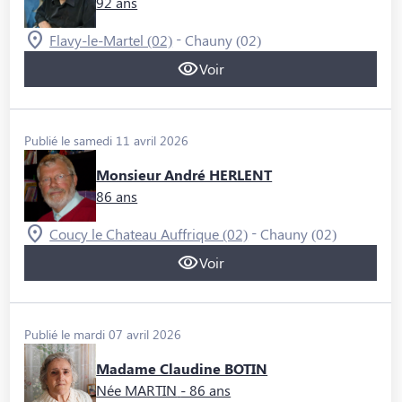
92 ans
-
Flavy-le-Martel (02)
Chauny (02)
Voir
Publié le samedi 11 avril 2026
Monsieur André HERLENT
86 ans
-
Coucy le Chateau Auffrique (02)
Chauny (02)
Voir
Publié le mardi 07 avril 2026
Madame Claudine BOTIN
Née MARTIN
- 86 ans