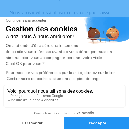
Nous vous invitons à utiliser cet espace pour laisser
vos condoléances, partager des photos souvenirs, une
anecdote ou exprimer vos pensées à travers des
poèmes ou des textes. Cet endroit est un lieu
d'expression dédié à honorer la mémoire de Raymond
PETITNICOLAS.
Un service de plantation d’arbre hommage est
disponible ici
.
Je rends hommage
Cérémonie civile
vendredi 19 juillet 2024 à 08h45
13
Crématorium de Tergnier Cœur de L’aisne de
Tergnier
Faire-part
Hommages
1, rue des Fusillés