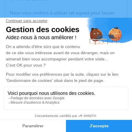
Nous vous invitons à utiliser cet espace pour laisser
vos condoléances, partager des photos souvenirs, une
anecdote ou exprimer vos pensées à travers des
poèmes ou des textes. Cet endroit est un lieu
d'expression dédié à honorer la mémoire d’Olivier
PICQUET.
Un service de plantation d’arbre hommage est
disponible ici
.
Je rends hommage
Cérémonie religieuse
jeudi 14 avril 2022 à 14h30
14
Église Saint Aubin de Chalandry
Rue de l'Eglise
Faire-part
Hommages
02270 Chalandry