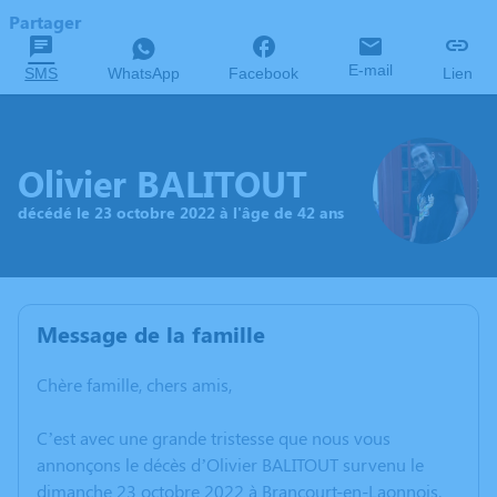
Partager
E-mail
SMS
WhatsApp
Facebook
Lien
Olivier BALITOUT
décédé le 23 octobre 2022 à l'âge de 42 ans
Message de la famille
Chère famille, chers amis,
C’est avec une grande tristesse que nous vous
annonçons le décès d’Olivier BALITOUT survenu le
dimanche 23 octobre 2022 à Brancourt-en-Laonnois.