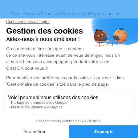
Nous vous invitons à utiliser cet espace pour laisser
vos condoléances, partager des photos souvenirs, une
anecdote ou exprimer vos pensées à travers des
poèmes ou des textes. Cet endroit est un lieu
d'expression dédié à honorer la mémoire d’Olivier
BALITOUT.
Un service de plantation d’arbre hommage est
disponible ici
.
Je rends hommage
Crémation
lundi 31 octobre 2022 à 09h15
25
Crématorium de Tergnier Cœur de L’aisne de
Tergnier
Faire-part
Hommages
1, rue des Fusillés