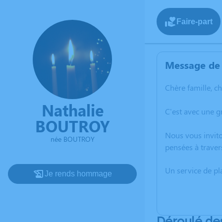
Faire-part
Message de 
Chère famille, c
Nathalie
C'est avec une 
BOUTROY
Nous vous invito
née BOUTROY
pensées à traver
Un service de p
Je rends hommage
Déroulé de