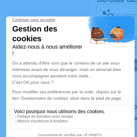
Les inform
Activez une aler
Recevoir une aler
Je veux êtr
Rendez h
Plantez un 