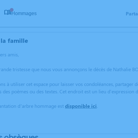
Part
Hommages
0
la famille
hers amis,
grande tristesse que nous vous annonçons le décès de Nathalie 
ns à utiliser cet espace pour laisser vos condoléances, partager
s des poèmes ou des textes. Cet endroit est un lieu d'expressio
lantation d’arbre hommage est
disponible ici
.
s obsèques