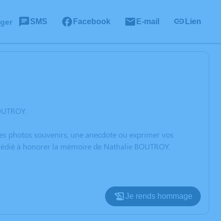
ager
SMS
Facebook
E-mail
Lien
BOUTROY.
 des photos souvenirs, une anecdote ou exprimer vos
n dédié à honorer la mémoire de Nathalie BOUTROY.
Je rends hommage