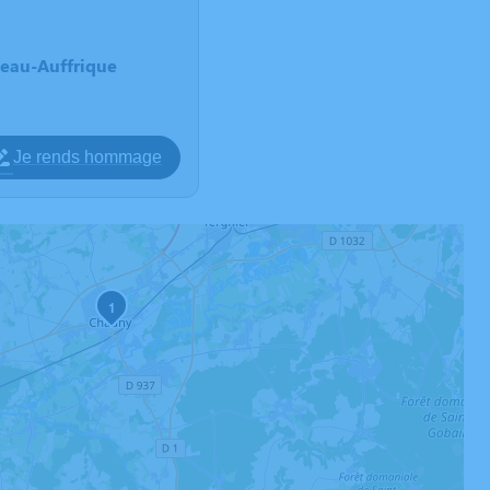
teau-Auffrique
Je rends hommage
1