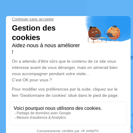
Déroulé de
Le jeudi 0
Église Sain