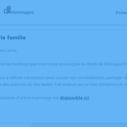
4
Part
Hommages
la famille
hers amis,
grande tristesse que nous vous annonçons le décès de Monique D
ns à utiliser cet espace pour laisser vos condoléances, partager
s des poèmes ou des textes. Cet endroit est un lieu d'expressi
lantation d’arbre hommage est
disponible ici
.