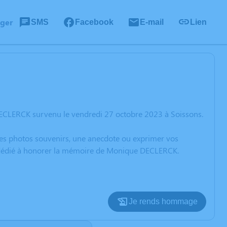
ager
SMS
Facebook
E-mail
Lien
ECLERCK survenu le vendredi 27 octobre 2023 à Soissons.
 des photos souvenirs, une anecdote ou exprimer vos
on dédié à honorer la mémoire de Monique DECLERCK.
Je rends hommage