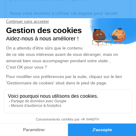
Nous vous invitons à utiliser cet espace pour laisser
vos condoléances, partager des photos souvenirs, une
anecdote ou exprimer vos pensées à travers des
poèmes ou des textes. Cet endroit est un lieu
d'expression dédié à honorer la mémoire de Micheline
PRÉMONT.
Un service de plantation d’arbre hommage est
disponible ici
.
Je rends hommage
Cérémonie civile
jeudi 15 février 2024 à 11h45
2
Crématorium de Tergnier Cœur de L’aisne de
Tergnier
Faire-part
Hommages
1, rue des Fusillés