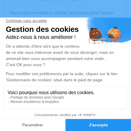
Nous vous invitons à utiliser cet espace pour laisser
vos condoléances, partager des photos souvenirs, une
anecdote ou exprimer vos pensées à travers des
poèmes ou des textes. Cet endroit est un lieu
d'expression dédié à honorer la mémoire de Micheline
BLOUIN.
Un service de plantation d’arbre hommage est
disponible ici
.
Je rends hommage
Cérémonie religieuse
mercredi 19 mars 2025 à 10h15
4
Crématorium de Tergnier Cœur de L’aisne de
Tergnier
Faire-part
Hommages
1, rue des Fusillés