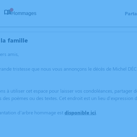
Part
Hommages
0
la famille
hers amis,
grande tristesse que nous vous annonçons le décès de Michel D
ns à utiliser cet espace pour laisser vos condoléances, partager
s des poèmes ou des textes. Cet endroit est un lieu d'expressi
lantation d’arbre hommage est
disponible ici
.