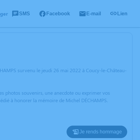
ager
SMS
Facebook
E-mail
Lien
ÉCHAMPS survenu le jeudi 26 mai 2022 à Coucy-le-Château-
 des photos souvenirs, une anecdote ou exprimer vos
on dédié à honorer la mémoire de Michel DÉCHAMPS.
Je rends hommage