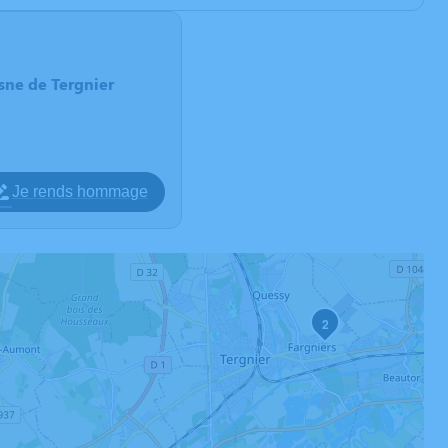
sne de Tergnier
Je rends hommage
2