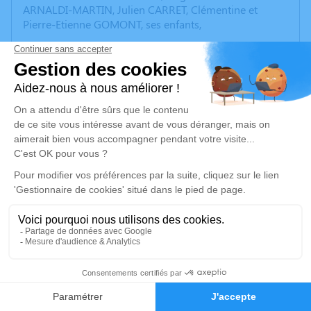
ARNALDI-MARTIN, Julien CARRET, Clémentine et
Pierre-Etienne GOMONT, ses enfants,
Lucie, Marion, Mathilde, Emrys, Eurydice, Thomas,
Augustine, Maël et Bertille, ses petits-enfants,
Jean-Paul et Marie-Françoise CARRET,
Bernard et Danièle CARRET,
Christine FAUVILLE,
Anne COLOMBEL,
Isabelle FALAUX,
Ainsi que l’ensemble de la famille
ont la tristesse de vous annoncer le décès de
Michel CARRET
survenu le vendredi 13 juin 2025 à La Fère, dans sa
82e année.
16
La famille remercie tout particulièrement le Docteur
Faire-part
Hommages
LAMARTINA et tout le Service de Médecine Nucléaire
et de Cancérologie Endocrinienne de l’Hôpital Gustave