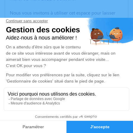
Nous vous invitons à utiliser cet espace pour laisser
vos condoléances, partager des photos souvenirs, une
anecdote ou exprimer vos pensées à travers des
poèmes ou des textes. Cet endroit est un lieu
d'expression dédié à honorer la mémoire de Laurent
LENGLET.
Un service de plantation d’arbre hommage est
disponible ici
.
Je rends hommage
Crémation
lundi 07 mars 2022 à 09h15
14
Crématorium de Tergnier Cœur de L’aisne de
Tergnier
Faire-part
Hommages
1, rue des Fusillés