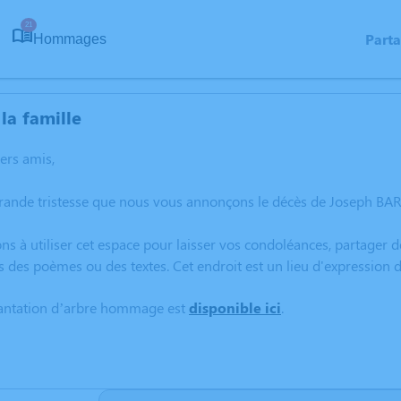
21
Part
Hommages
la famille
hers amis,
grande tristesse que nous vous annonçons le décès de Joseph BA
ns à utiliser cet espace pour laisser vos condoléances, partager
s des poèmes ou des textes. Cet endroit est un lieu d'expressi
lantation d’arbre hommage est
disponible ici
.