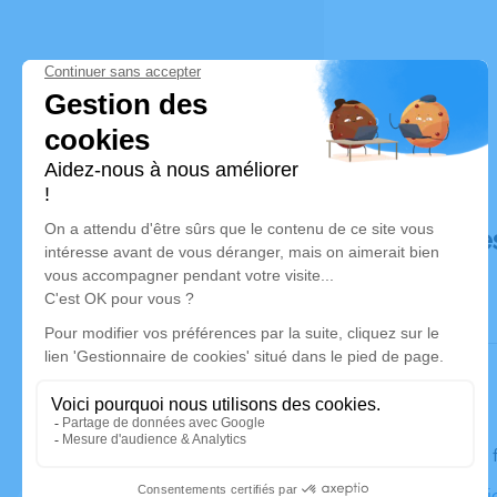
Déroulé de
Le jeudi 01
Église Mani