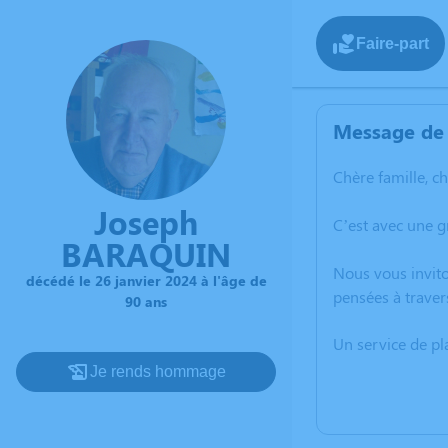
Faire-part
Message de 
Chère famille, c
Joseph
C’est avec une 
BARAQUIN
Nous vous invito
décédé le 26 janvier 2024 à l'âge de
pensées à traver
90 ans
Un service de p
Je rends hommage