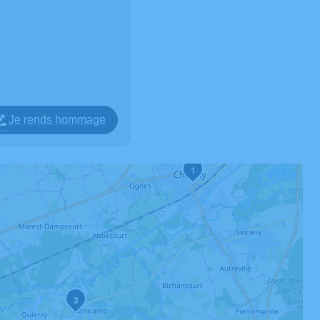
Je rends hommage
1
3