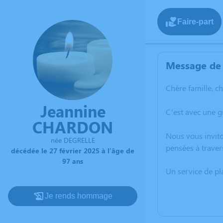
Faire-part
Message de 
Chère famille, c
Jeannine
C’est avec une g
CHARDON
Nous vous invito
née DEGRELLE
pensées à traver
décédée le 27 février 2025 à l'âge de
97 ans
Un service de p
Je rends hommage