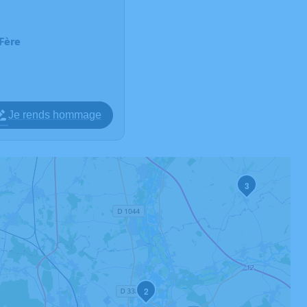
Fère
Je rends hommage
3
2