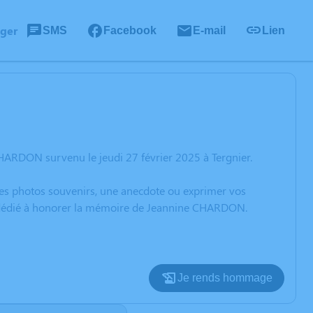
ager
SMS
Facebook
E-mail
Lien
HARDON survenu le jeudi 27 février 2025 à Tergnier.
 des photos souvenirs, une anecdote ou exprimer vos
on dédié à honorer la mémoire de Jeannine CHARDON.
Je rends hommage