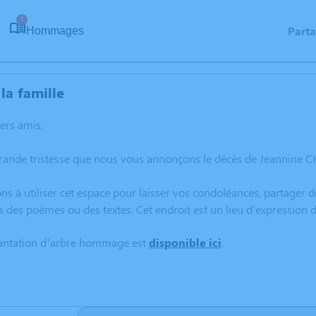
2
Part
Hommages
la famille
hers amis,
rande tristesse que nous vous annonçons le décès de Jeannine C
ns à utiliser cet espace pour laisser vos condoléances, partager
s des poèmes ou des textes. Cet endroit est un lieu d'expressi
lantation d’arbre hommage est
disponible ici
.