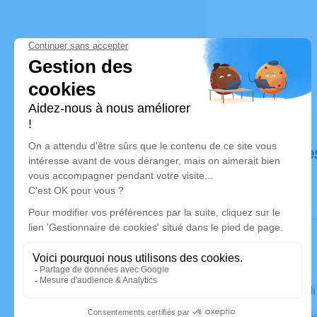
Déroulé de
Le mercred
Église Collé