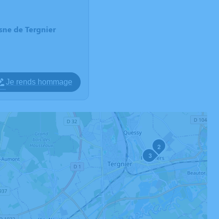
sne de Tergnier
Je rends hommage
2
3