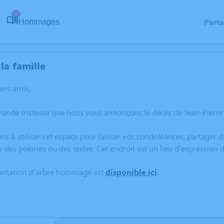
12
Part
Hommages
la famille
hers amis,
rande tristesse que nous vous annonçons le décès de Jean-Pierre
ns à utiliser cet espace pour laisser vos condoléances, partager
s des poèmes ou des textes. Cet endroit est un lieu d'expression
lantation d’arbre hommage est
disponible ici
.