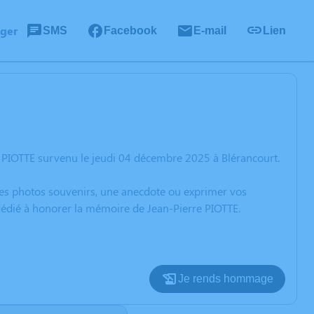
ager
SMS
Facebook
E-mail
Lien
 PIOTTE survenu le jeudi 04 décembre 2025 à Blérancourt.
 des photos souvenirs, une anecdote ou exprimer vos
 dédié à honorer la mémoire de Jean-Pierre PIOTTE.
Je rends hommage