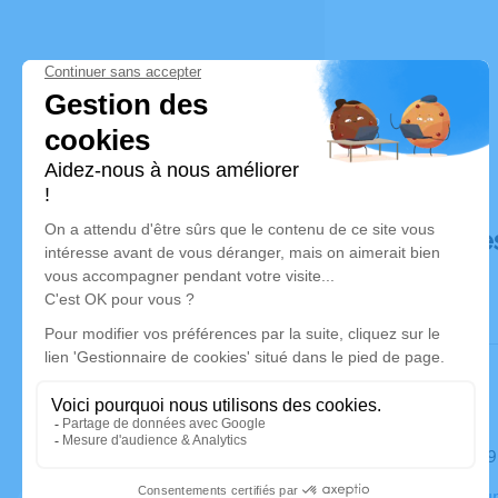
Déroulé de
Le mardi 0
Crématorium