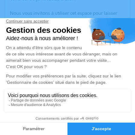
Nous vous invitons à utiliser cet espace pour laisser
vos condoléances, partager des photos souvenirs, une
anecdote ou exprimer vos pensées à travers des
poèmes ou des textes. Cet endroit est un lieu
d'expression dédié à honorer la mémoire de Jean-Luc
PICQUET.
Un service de plantation d’arbre hommage est
disponible ici
.
Je rends hommage
Cérémonie religieuse
vendredi 15 juillet 2022 à 14h30
6
Église Saint Aubin de Chalandry
Rue de l'Eglise
Faire-part
Hommages
02270 Chalandry