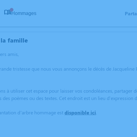
Part
Hommages
0
la famille
hers amis,
grande tristesse que nous vous annonçons le décès de Jacquelin
ns à utiliser cet espace pour laisser vos condoléances, partager
s des poèmes ou des textes. Cet endroit est un lieu d'expressio
lantation d’arbre hommage est
disponible ici
.