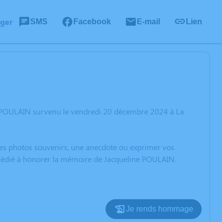
ager
SMS
Facebook
E-mail
Lien
e POULAIN survenu le vendredi 20 décembre 2024 à La
 des photos souvenirs, une anecdote ou exprimer vos
n dédié à honorer la mémoire de Jacqueline POULAIN.
Je rends hommage