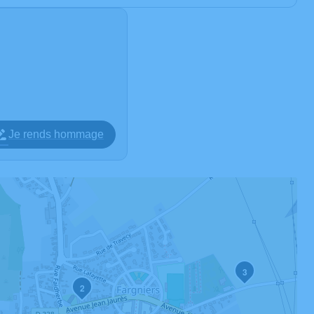
Je rends hommage
3
2