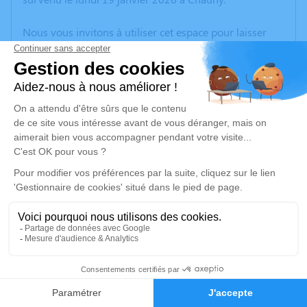
Nous vous invitons à utiliser cet espace pour laisser
vos condoléances, partager des photos souvenirs, une
anecdote ou exprimer vos pensées à travers des
poèmes ou des textes. Cet endroit est un lieu
d'expression dédié à honorer la mémoire de Jacqueline
COQUISART.
Un service de plantation d’arbre hommage est
disponible ici
.
Je rends hommage
Cérémonie civile
jeudi 29 janvier 2026 à 08h45
10
Crématorium de Tergnier Cœur de L’aisne de
Tergnier
Faire-part
Hommages
1, rue des Fusillés