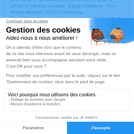
10h30 à l'adresse suivante : Église Folembray - Rue
Marcel Maillard - 02670 Folembray.
Pas de fleurs s’il vous plaît, selon la volonté du défunt
Cet espace privé est destiné à recueillir vos
condoléances ou le souvenir d’un moment passé.
Je rends hommage
Cérémonie religieuse
lundi 10 février 2025 à 10h30
Église de Folembray
Rue Marcel Maillard
02670 Folembray
5
Je rends hommage
Faire-part
Hommages
Déroulé des obsèques