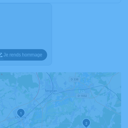
Je rends hommage
1
2