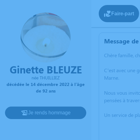
Faire-part
Message de 
Chère famille, c
Ginette BLEUZE
C’est avec une 
Marne.
née THUILLIEZ
décédée le 14 décembre 2022 à l'âge
de 92 ans
Nous vous invito
pensées à traver
Je rends hommage
Un service de p