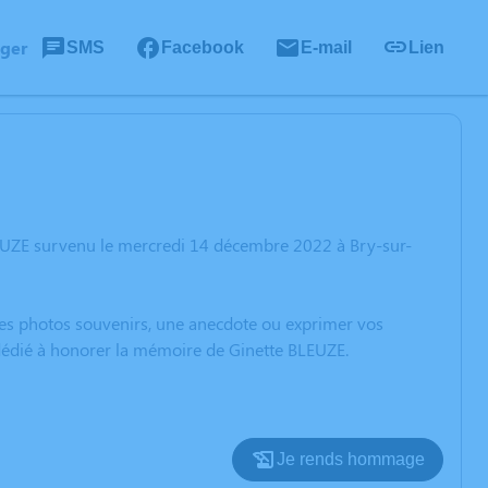
ager
SMS
Facebook
E-mail
Lien
LEUZE survenu le mercredi 14 décembre 2022 à Bry-sur-
 des photos souvenirs, une anecdote ou exprimer vos
 dédié à honorer la mémoire de Ginette BLEUZE.
Je rends hommage