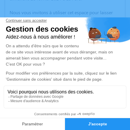
Nous vous invitons à utiliser cet espace pour laisser
vos condoléances, partager des photos souvenirs, une
anecdote ou exprimer vos pensées à travers des
poèmes ou des textes. Cet endroit est un lieu
d'expression dédié à honorer la mémoire de Gilles
BIENVENU.
Un service de plantation d’arbre hommage est
disponible ici
.
Je rends hommage
Cérémonie civile
lundi 26 février 2024 à 08h45
14
Crématorium de Tergnier Cœur de L’aisne de
Tergnier
Faire-part
Hommages
1, rue des Fusillés