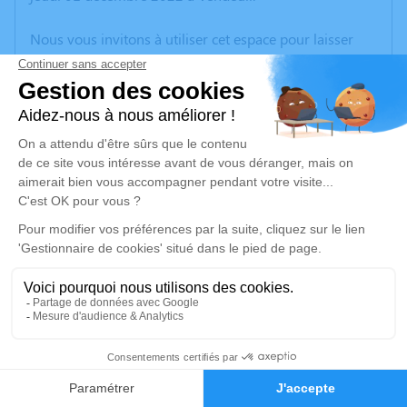
Nous vous invitons à utiliser cet espace pour laisser
vos condoléances, partager des photos souvenirs, une
anecdote ou exprimer vos pensées à travers des
poèmes ou des textes. Cet endroit est un lieu
d'expression dédié à honorer la mémoire de Gilbert
PLAQUET.
Un service de plantation d’arbre hommage est
disponible ici
.
Je rends hommage
Cérémonie religieuse
mercredi 07 décembre 2022 à 10h00
1
Église de Travecy
Rue du Maréchal Leclerc 02800 Travecy
Faire-part
Hommages
02800 Travecy