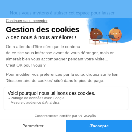
Nous vous invitons à utiliser cet espace pour laisser
vos condoléances, partager des photos souvenirs, une
anecdote ou exprimer vos pensées à travers des
poèmes ou des textes. Cet endroit est un lieu
d'expression dédié à honorer la mémoire de Georgette
GALLOT.
Un service de plantation d’arbre hommage est
disponible ici
.
Je rends hommage
Cérémonie religieuse
jeudi 21 mars 2024 à 14h30
27
Église Saint Quentin de Beautor
02800 Beautor
Faire-part
Hommages