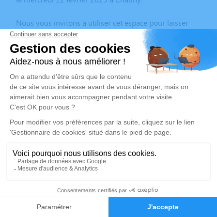
Nous vous invitons à utiliser cet espace pour laisser
vos condoléances, partager des photos souvenirs, une
anecdote ou exprimer vos pensées à travers des
poèmes ou des textes. Cet endroit est un lieu
d'expression dédié à honorer la mémoire de Georgette
BROCHART.
Un service de plantation d’arbre hommage est
disponible ici
.
Je rends hommage
Cérémonie religieuse
mardi 18 février 2025 à 14h30
3
Église Saint Médard de Béthancourt-en-Vaux
02300 Béthancourt-en-Vaux
Faire-part
Hommages