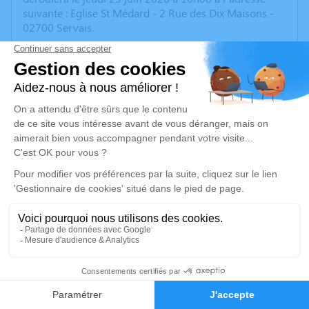
suivante : Eglise St Médard - 2 Rue des Dix Maisons -
02700 Servais.
Pour partager quelques souvenirs, nous vous
proposons de vous retrouver autour d'un verre et de
quelques douceurs à la salle des fêtes de Servais. Ce
sera une belle façon de nous soutenir mutuellement en
toute simplicité.
Nous vous invitons à utiliser cet espace pour laisser
vos condoléances, partager des photos souvenirs, une
anecdote ou exprimer vos pensées à travers des
poèmes ou des textes. Cet endroit est un lieu
d'expression dédié à honorer la mémoire de Danielle
NATTIER.
Un service de plantation d’arbre hommage est
disponible ici
.
31
Faire-part
Hommages
Je rends hommage