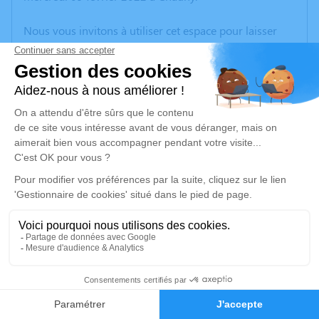
Nous vous invitons à utiliser cet espace pour laisser
vos condoléances, partager des photos souvenirs, une
anecdote ou exprimer vos pensées à travers des
poèmes ou des textes. Cet endroit est un lieu
d'expression dédié à honorer la mémoire de Christiane
VICAIRE.
Un service de plantation d’arbre hommage est
disponible ici
.
Je rends hommage
Crémation
jeudi 17 février 2022 à 09h15
Crématorium de Tergnier Cœur de L’aisne de
0
Tergnier
Faire-part
Hommages
1, rue des Fusillés