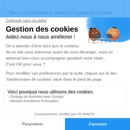
Nous vous invitons à utiliser cet espace pour laisser
vos condoléances, partager des photos souvenirs, une
anecdote ou exprimer vos pensées à travers des
poèmes ou des textes. Cet endroit est un lieu
d'expression dédié à honorer la mémoire de Céline
CAMACHO.
Un service de plantation d’arbre hommage est
disponible ici
.
Je rends hommage
Cérémonie religieuse
lundi 19 février 2024 à 14h00
1
Église Collégiale Saint-Montain de La Fère
18, Rue de l'Eglise
Faire-part
Hommages
02800 La Fère