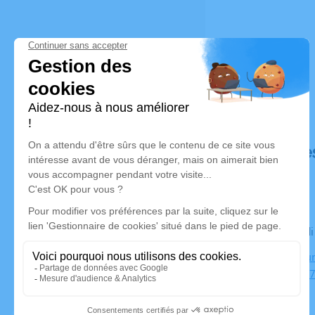
Déroulé de
Le mercred
Crématorium
Fusillés, 02