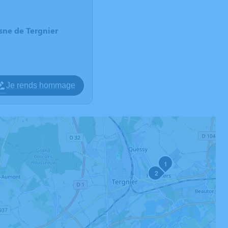
sne de Tergnier
Je rends hommage
1
2