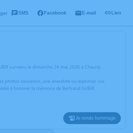
ager
SMS
Facebook
E-mail
Lien
GUÏER survenu le dimanche 24 mai 2026 à Chauny.
 des photos souvenirs, une anecdote ou exprimer vos
 dédié à honorer la mémoire de Bertrand GUÏER.
Je rends hommage