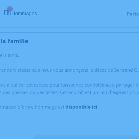
44
Part
Hommages
la famille
hers amis,
grande tristesse que nous vous annonçons le décès de Bertrand 
ns à utiliser cet espace pour laisser vos condoléances, partager
s des poèmes ou des textes. Cet endroit est un lieu d'expression
lantation d’arbre hommage est
disponible ici
.