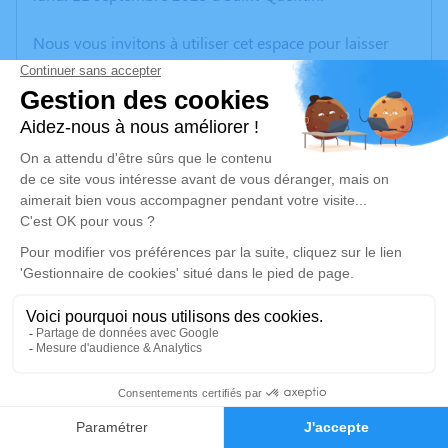
Nous vous invitons à utiliser cet espace pour laisser
vos condoléances, partager des photos souvenirs, une
anecdote ou exprimer vos pensées à travers des
poèmes ou des textes. Cet endroit est un lieu
d'expression dédié à honorer la mémoire de Bernard
WILLOCQ.
Un service de plantation d’arbre hommage est
disponible ici
.
Je rends hommage
Cérémonie religieuse
vendredi 15 septembre 2023 à 10h30
1
Église Saint Martin de Chauny
Rue Saint Martin 02300 Chauny
Faire-part
Hommages
02300 Chauny