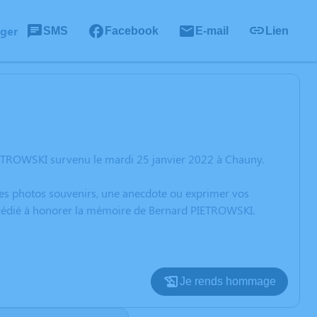
ager
SMS
Facebook
E-mail
Lien
IETROWSKI survenu le mardi 25 janvier 2022 à Chauny.
 des photos souvenirs, une anecdote ou exprimer vos
n dédié à honorer la mémoire de Bernard PIETROWSKI.
Je rends hommage