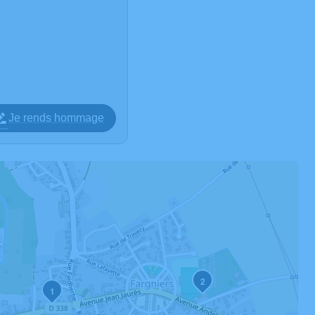
Je rends hommage
2
1