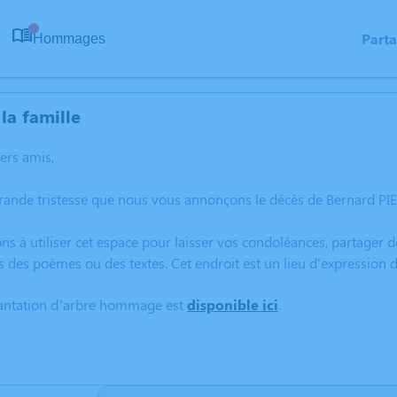
Part
Hommages
0
la famille
hers amis,
grande tristesse que nous vous annonçons le décès de Bernard P
ns à utiliser cet espace pour laisser vos condoléances, partager
s des poèmes ou des textes. Cet endroit est un lieu d'expressio
lantation d’arbre hommage est
disponible ici
.