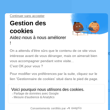
Déroulé de
Le vendred
Église Fargn