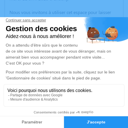
Nous vous invitons à utiliser cet espace pour laisser
vos condoléances, partager des photos souvenirs, une
anecdote ou exprimer vos pensées à travers des
poèmes ou des textes. Cet endroit est un lieu
d'expression dédié à honorer la mémoire de Beatriz DA
SILVA.
Un service de plantation d’arbre hommage est
disponible ici
.
Je rends hommage
Cérémonie religieuse
mardi 18 avril 2023 à 15h00
3
Église de Saint-Gobain
02410 Saint Gobain
Faire-part
Hommages
02410 Saint-Gobain