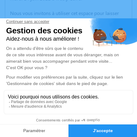
Nous vous invitons à utiliser cet espace pour laisser
vos condoléances, partager des photos souvenirs, une
anecdote ou exprimer vos pensées à travers des
poèmes ou des textes. Cet endroit est un lieu
d'expression dédié à honorer la mémoire d’Antoinette
CRABECK.
Un service de plantation d’arbre hommage est
disponible ici
.
Je rends hommage
Crémation
vendredi 17 juin 2022 à 12h15
1
Crématorium de Tergnier Cœur de L’aisne de
Tergnier
Faire-part
Hommages
1, rue des Fusillés