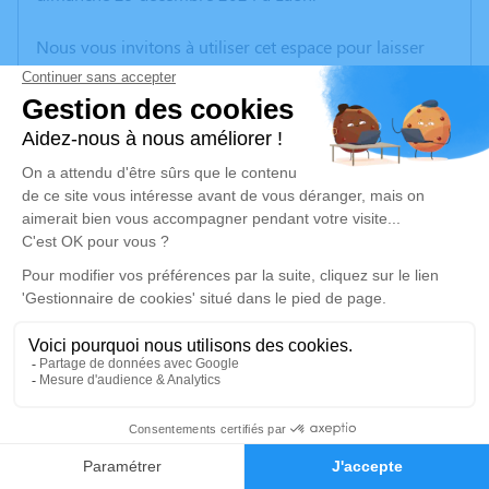
Nous vous invitons à utiliser cet espace pour laisser
vos condoléances, partager des photos souvenirs, une
anecdote ou exprimer vos pensées à travers des
poèmes ou des textes. Cet endroit est un lieu
d'expression dédié à honorer la mémoire d’Alain
DUPAS.
Un service de plantation d’arbre hommage est
disponible ici
.
Je rends hommage
Cérémonie religieuse
vendredi 03 janvier 2025 à 09h30
8
Église de Fargniers
47 avenue Jean Jaurès
Faire-part
Hommages
02700 Fargniers